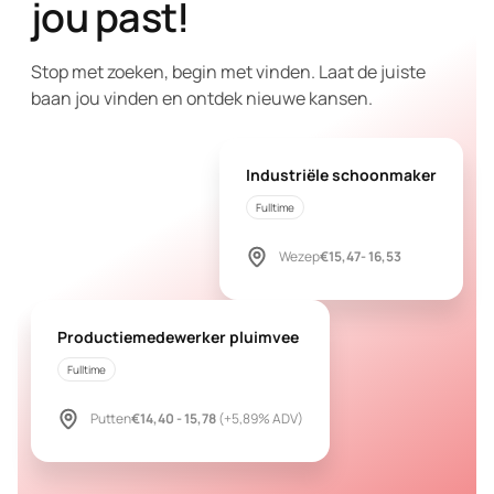
jou past!
Stop met zoeken, begin met vinden. Laat de juiste
baan jou vinden en ontdek nieuwe kansen.
Industriële schoonmaker
Fulltime
Wezep
€15,47- 16,53
Productiemedewerker pluimvee
Fulltime
Putten
€14,40 - 15,78
(+5,89% ADV)