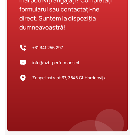
mai potriviți angajați? Completați
formularul sau contactați-ne
direct. Suntem la dispoziția
dumneavoastră!
+31 341 256 297
info@uzb-performans.nl
Zeppelinstraat 37, 3846 CL Harderwijk