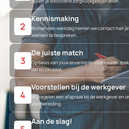
zullen je sollicitatie zorgvuldig beoordelen.
Kennismaking
2
Binnen één werkdag nemen we contact met je o
wensen te bespreken.
De juiste match
3
Op basis van jouw ervaring en voorkeuren zoek
dat bij jou past.
Voorstellen bij de werkgever
4
Wij regelen een afspraak bij de werkgever en o
voorbereiding.
Aan de slag!