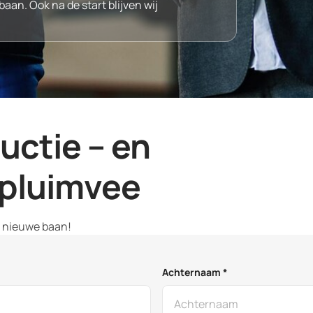
baan. Ook na de start blijven wij
ductie – en
pluimvee
w nieuwe baan!
Achternaam *