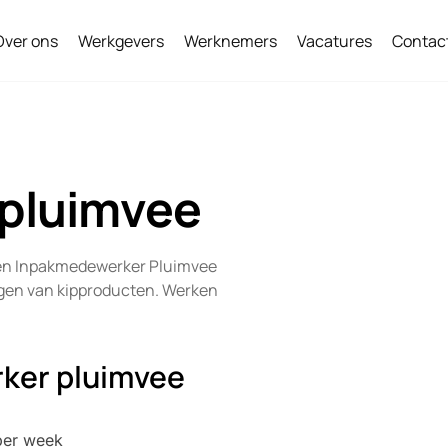
Over ons
Werkgevers
Werknemers
Vacatures
Contac
pluimvee
e- en Inpakmedewerker Pluimvee
egen van kipproducten. Werken
rker pluimvee
per week