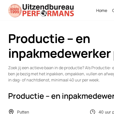
Home
Productie – en
inpakmedewerker 
Zoek jij een actieve baan in de productie? Als Producti
ben je bezig met het inpakken, ompakken, vullen en afw
in dag- of nachtdienst, minimaal 40 uur per week.
Productie – en inpakmedewe
Putten
40 uur 