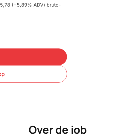
 15,78 (+5,89% ADV) bruto-
op
Over de job