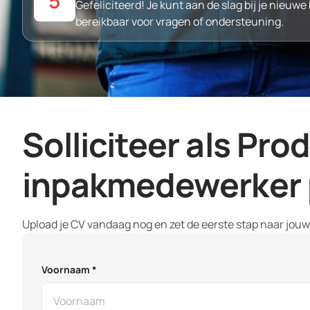
5
Gefeliciteerd! Je kunt aan de slag bij je nieuwe 
bereikbaar voor vragen of ondersteuning.
Solliciteer als Pro
inpakmedewerker 
Upload je CV vandaag nog en zet de eerste stap naar jou
Voornaam *