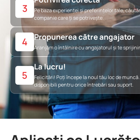
3
Pe baza experienței și preferințelor tale, căut
companie care ți se potrivește.
Propunerea către angajator
4
Aranjăm o întâlnire cu angajatorul și te sprijin
La lucru!
5
Felicitări! Poți începe la noul tău loc de munc
disponibili pentru orice întrebări sau suport.