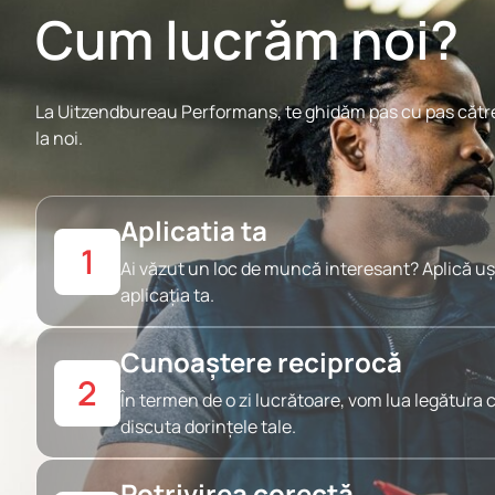
Cum lucrăm noi?
La Uitzendbureau Performans, te ghidăm pas cu pas către
la noi.
Aplicatia ta
1
Ai văzut un loc de muncă interesant? Aplică uș
aplicația ta.
Cunoaștere reciprocă
2
În termen de o zi lucrătoare, vom lua legătura 
discuta dorințele tale.
Potrivirea corectă