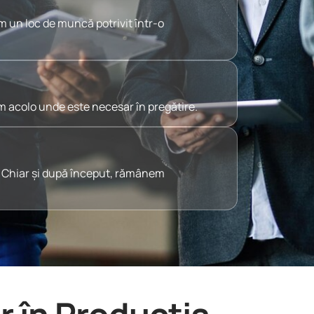
ăm un loc de muncă potrivit într-o
im acolo unde este necesar în pregătire.
ă. Chiar și după început, rămânem