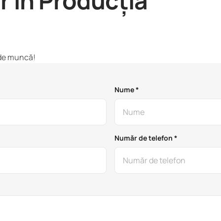
r în Producția
c de muncă!
Nume *
Număr de telefon *