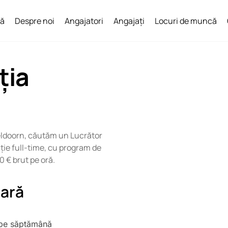
lă
Despre noi
Angajatori
Angajați
Locuri de muncă
ția
peldoorn, căutăm un Lucrător
ție full-time, cu program de
40 € brut pe oră.
tară
pe săptămână