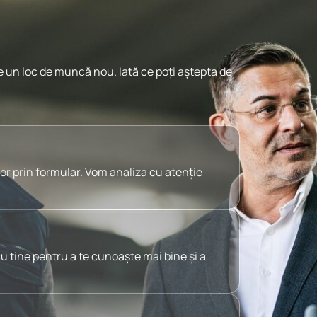
 un loc de muncă nou. Iată ce poți aștepta de
or prin formular. Vom analiza cu atenție
cu tine pentru a te cunoaște mai bine și a