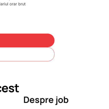
lariul orar brut
cest
Despre job