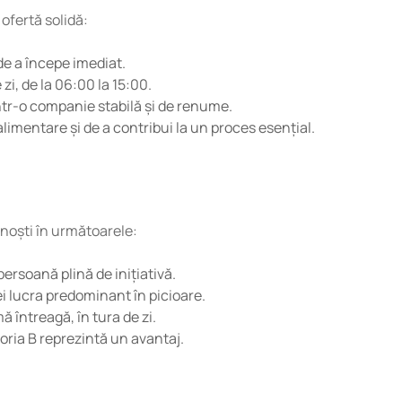
 ofertă solidă:
de a începe imediat.
 zi, de la 06:00 la 15:00.
ntr-o companie stabilă și de renume.
alimentare și de a contribui la un proces esențial.
noști în următoarele:
persoană plină de inițiativă.
ei lucra predominant în picioare.
ă întreagă, în tura de zi.
ria B reprezintă un avantaj.