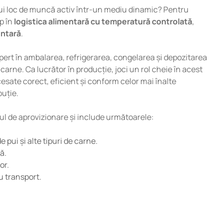
unui loc de muncă activ într-un mediu dinamic? Pentru
p în
logistica alimentară cu temperatură controlată
,
entară
.
ert în ambalarea, refrigerarea, congelarea și depozitarea
e carne. Ca lucrător în producție, joci un rol cheie în acest
cesate corect, eficient și conform celor mai înalte
buție.
țul de aprovizionare și include următoarele:
 pui și alte tipuri de carne.
ă.
or.
u transport.