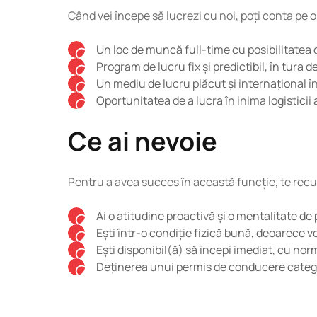
Când vei începe să lucrezi cu noi, poți conta pe o
Un loc de muncă full-time cu posibilitatea 
Program de lucru fix și predictibil, în tura de
Un mediu de lucru plăcut și internațional î
Oportunitatea de a lucra în inima logisticii 
Ce ai nevoie
Pentru a avea succes în această funcție, te recu
Ai o atitudine proactivă și o mentalitate de 
Ești într-o condiție fizică bună, deoarece v
Ești disponibil(ă) să începi imediat, cu norm
Deținerea unui permis de conducere catego